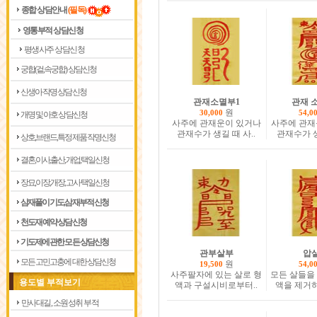
종합 상담안내
(필독)
영통부적 상담신청
평생사주 상담신청
궁합(겉,속궁합) 상담신청
신생아 작명 상담신청
관재소멸부1
관재 
원
30,000
54,0
개명 및 아호 상담신청
사주에 관재운이 있거나
사주에 관재
관재수가 생길 때 사..
관재수가 생
상호,브랜드,특정제품 작명신청
결혼,이사,출산,개업,택일신청
장묘,이장,개장,고사 택일신청
삼재풀이 기도,삼재부적 신청
천도재 예약 상담신청
기도제에 관한 모든 상담신청
관부살부
압
모든 고민고충에 대한 상담신청
원
19,500
54,0
사주팔자에 있는 살로 형
모든 살들을
용도별 부적보기
액과 구설시비로부터..
액을 제거하
만사대길, 소원성취 부적