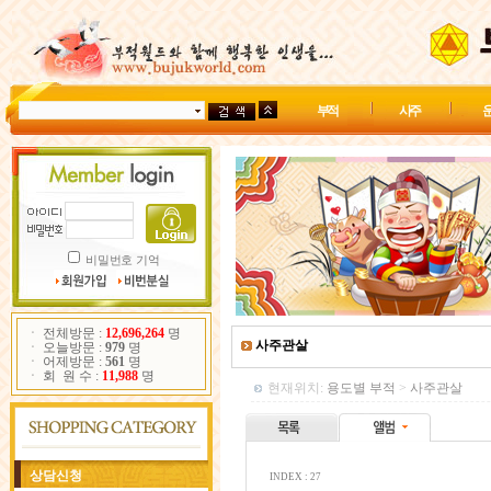
부 적
사 주
운
비밀번호 기억
ㆍ 전체방문 :
12,696,264
명
사주관살
ㆍ 오늘방문 :
979
명
ㆍ 어제방문 :
561
명
ㆍ 회 원 수 :
11,988
명
현재위치:
용도별 부적
>
사주관살
상담신청
INDEX : 27