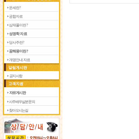
운 세 란 ?
궁 합 자 료
삼 재 풀 이 란 ?
성 명 학 자 료
당 사 주 란 ?
꿈 해 몽 이 란 ?
개 명 안 내 자 료
알림게시판
공지사항
고객지원
자유게시판
사주 배우실분 문의
찾아 오시는길