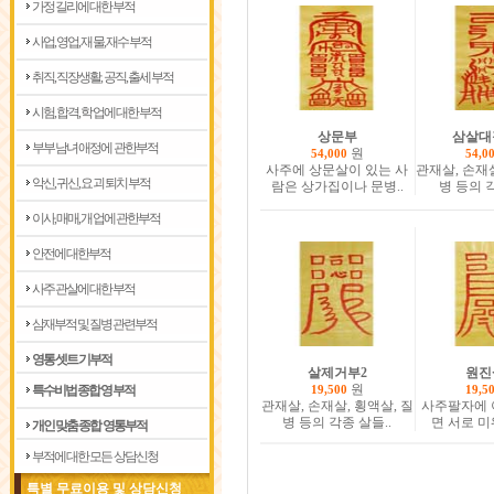
가정 길리에 대한부적
사업, 영업, 재물, 재수 부적
취직, 직장생활, 공직, 출세 부적
시험, 합격, 학업에 대한 부적
상문부
삼살대
부부 남녀 애정에 관한부적
원
54,000
54,0
사주에 상문살이 있는 사
관재살, 손재살
악신, 귀신, 요괴 퇴치 부적
람은 상가집이나 문병..
병 등의 
이사, 매매, 개업에 관한부적
안전에 대한부적
사주 관살에 대한부적
삼재부적 및 질병관련부적
영통 셋트 기부적
살제거부2
원진
원
특수비법 종합 영부적
19,500
19,5
관재살, 손재살, 횡액살, 질
사주팔자에 
병 등의 각종 살들..
면 서로 미
개인 맞춤 종합 영통부적
부적에 대한 모든 상담신청
특별 무료이용 및 상담신청