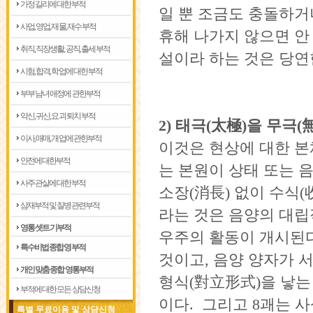
가정 길리에 대한부적
일 뿐 조금도 충돌하거
사업, 영업, 재물, 재수 부적
휴해 나가지 않으면 안
취직, 직장생활, 공직, 출세 부적
설이라 하는 것은 당연
시험, 합격, 학업에 대한 부적
부부 남녀 애정에 관한부적
악신, 귀신, 요괴 퇴치 부적
2) 태극(太極)을 무극(
이사, 매매, 개업에 관한부적
이것은 현상에 대한 본
안전에 대한부적
는 본원이 상태 또는 
사주 관살에 대한부적
소장(消長) 없이 수식(
삼재부적 및 질병관련부적
라는 것은 음양의 대립
영통 셋트 기부적
우주의 활동이 개시된다
특수비법 종합 영부적
것이고, 음양 양자가 
개인 맞춤 종합 영통부적
형식(對立形式)을 낳는 
부적에 대한 모든 상담신청
이다. 그리고 8괘는 
특별 무료이용 및 상담신청