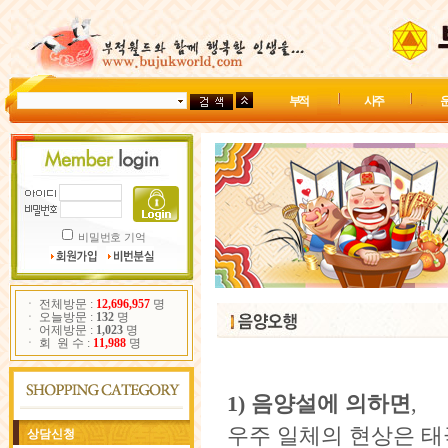
부 적
사 주
운
비밀번호 기억
ㆍ 전체방문 :
12,696,957
명
ㆍ 오늘방문 :
132
명
ㆍ 어제방문 :
1,023
명
ㆍ 회 원 수 :
11,988
명
1)
음양설에 의하면
,
우주 일체의 현상은 태
상담신청