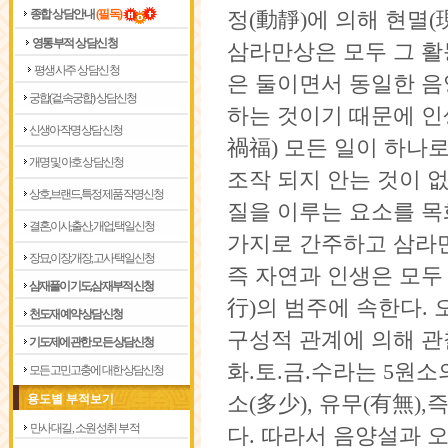
종합 상담안내
(필독)
정(動靜)에 의해 현멸(
영통부적 상담신청
삼라만상은 모두 그 활
평생사주 상담신청
은 둘이면서 동일한 음
궁합(겉,속궁합) 상담신청
하는 것이기 때문에 인
신생아 작명 상담신청
禍福) 모든 일이 하나
개명 및 아호 상담신청
조
작 되지 안는 것이 없
상호,브랜드,특정제품 작명신청
질을 이루는 요소를 목
결혼,이사,출산,개업,택일신청
가지로 간주하고 삼라
장묘,이장,개장,고사 택일신청
즉 자연과 인생은 모두 
삼재풀이 기도,삼재부적 신청
行)의 범주에 속한다. 
천도재 예약 상담신청
구성적 관계에 의해 관
기도제에 관한 모든 상담신청
화.토.금.수라는 5원소의
모든 고민고충에 대한 상담신청
용도별 부적보기
소(多少), 유무(有無)
만사대길, 소원성취 부적
다. 따라서 음양설과 