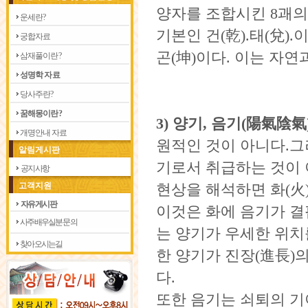
양자를 조합시킨 8괘의
운 세 란 ?
기본인 건(乾).태(兌).이(
궁 합 자 료
곤(坤)이다. 이는 자연
삼 재 풀 이 란 ?
성 명 학 자 료
당 사 주 란 ?
꿈 해 몽 이 란 ?
3)
양기, 음기(陽氣陰氣
개 명 안 내 자 료
원적인 것이 아니다.그
알림게시판
기로서 취급하는 것이 
공지사항
고객지원
현상을 해석하면 화(火
자유게시판
이것은 화에 음기가 결
사주 배우실분 문의
는 양기가 우세한 위치
찾아 오시는길
한 양기가 진장(進長)
다.
또한 음기는 쇠퇴의 기