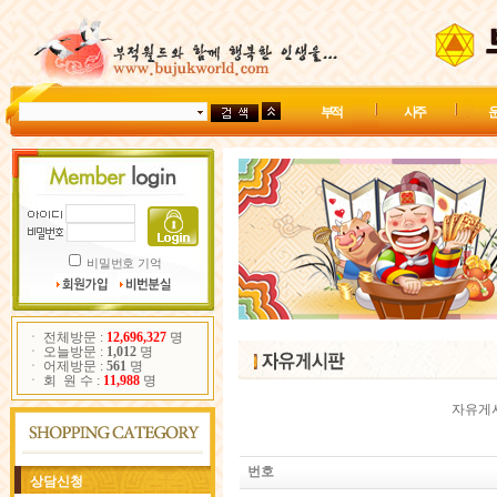
부 적
사 주
운
비밀번호 기억
ㆍ 전체방문 :
12,696,327
명
ㆍ 오늘방문 :
1,012
명
ㆍ 어제방문 :
561
명
ㆍ 회 원 수 :
11,988
명
자유게시
번호
상담신청