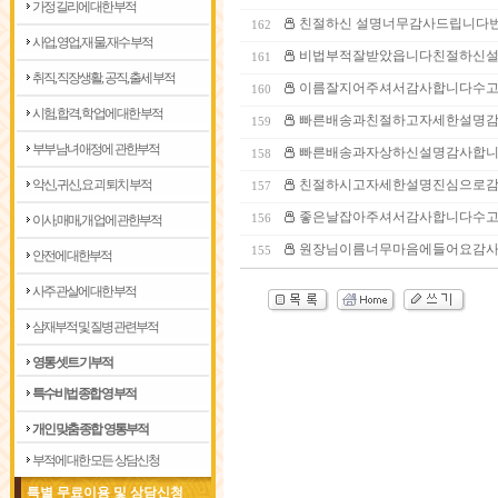
가정 길리에 대한부적
친절하신 설명너무감사드립니다
162
사업, 영업, 재물, 재수 부적
비법부적잘받았읍니다친절하신
161
취직, 직장생활, 공직, 출세 부적
이름잘지어주셔서감사합니다수
160
시험, 합격, 학업에 대한 부적
빠른배송과친절하고자세한설명
159
부부 남녀 애정에 관한부적
빠른배송과자상하신설명감사합
158
악신, 귀신, 요괴 퇴치 부적
친절하시고자세한설명진심으로
157
좋은날잡아주셔서감사합니다수
이사, 매매, 개업에 관한부적
156
원장님이름너무마음에들어요감
155
안전에 대한부적
사주 관살에 대한부적
삼재부적 및 질병관련부적
영통 셋트 기부적
특수비법 종합 영부적
개인 맞춤 종합 영통부적
부적에 대한 모든 상담신청
특별 무료이용 및 상담신청