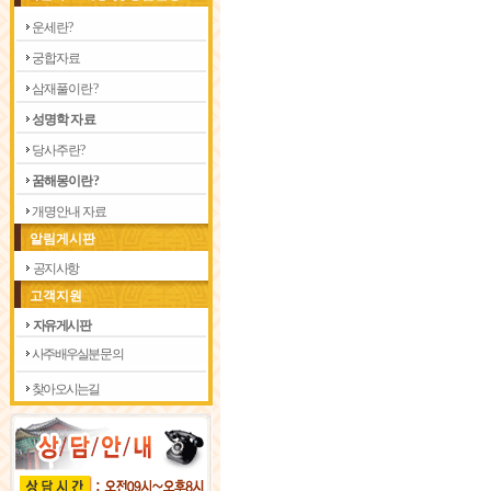
운 세 란 ?
궁 합 자 료
삼 재 풀 이 란 ?
성 명 학 자 료
당 사 주 란 ?
꿈 해 몽 이 란 ?
개 명 안 내 자 료
알림게시판
공지사항
고객지원
자유게시판
사주 배우실분 문의
찾아 오시는길