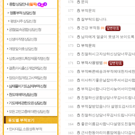
문의
178
종합 상담안내
(필독)
부적문의
177
영통부적 상담신청
잘부탁드립니다.
176
평생사주 상담신청
건강 부적등
175
[3]
궁합(겉,속궁합) 상담신청
남자에게 얼굴이 못생겨 보이도록
174
신생아 작명 상담신청
부적문의
173
개명 및 아호 상담신청
친절하시고자상하신상담너무감
172
상호,브랜드,특정제품 작명신청
부적사용방법
171
[1]
결혼,이사,출산,개업,택일신청
부적빠른배송과부적에대한자세한
170
장묘,이장,개장,고사 택일신청
이사하기좋은날잡아주셔서감사합니
169
삼재풀이 기도,삼재부적 신청
부적감사합니다인사늦어서미안
168
천도재 예약 상담신청
친절하신궁합상담너무감사드립
167
기도제에 관한 모든 상담신청
부적잘받았읍니다 설명도감사드
166
모든 고민고충에 대한 상담신청
친절하신상담너무감사드립니다
165
용도별 부적보기
좋은이름감사합니다설명도친절하
164
만사대길, 소원성취 부적
근사한동아리이름맘에듭니다감
163